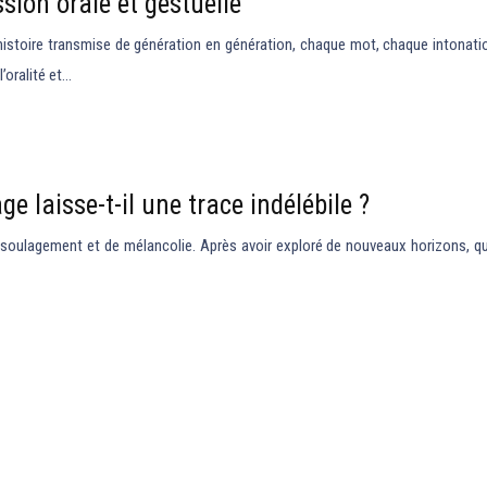
sion orale et gestuelle
 histoire transmise de génération en génération, chaque mot, chaque intonati
’oralité et…
e laisse-t-il une trace indélébile ?
oulagement et de mélancolie. Après avoir exploré de nouveaux horizons, qu’i